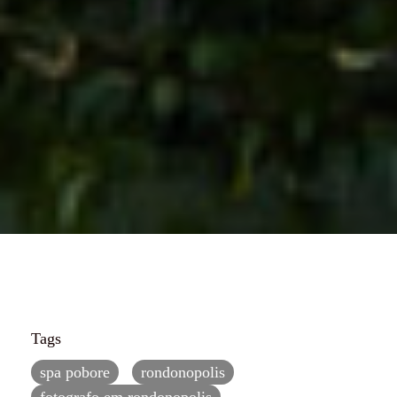
Tags
spa pobore
rondonopolis