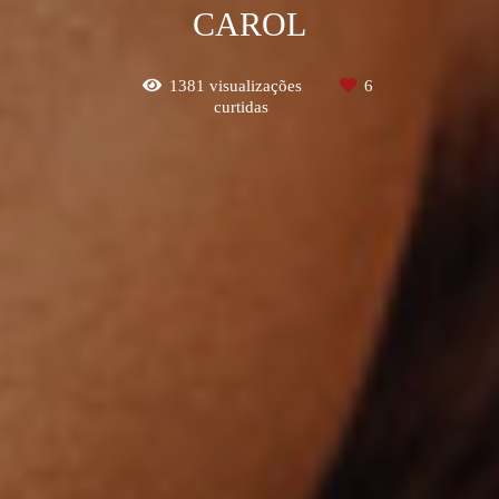
CAROL
1381
visualizações
6
curtidas