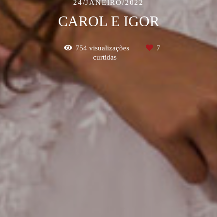
24/JANEIRO/2022
CAROL E IGOR
754
visualizações
7
curtidas